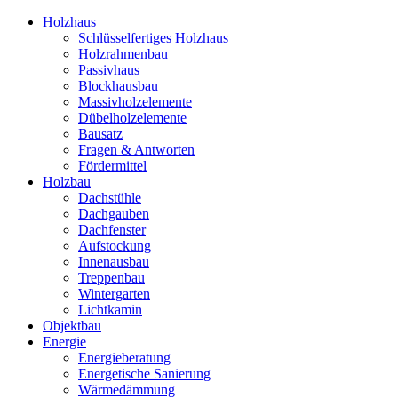
Holzhaus
Schlüsselfertiges Holzhaus
Holzrahmenbau
Passivhaus
Blockhausbau
Massivholzelemente
Dübelholzelemente
Bausatz
Fragen & Antworten
Fördermittel
Holzbau
Dachstühle
Dachgauben
Dachfenster
Aufstockung
Innenausbau
Treppenbau
Wintergarten
Lichtkamin
Objektbau
Energie
Energieberatung
Energetische Sanierung
Wärmedämmung