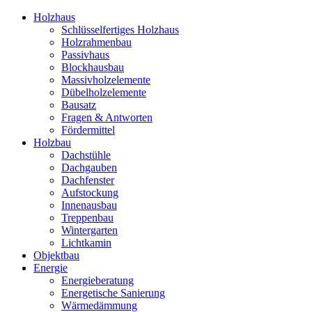
Holzhaus
Schlüsselfertiges Holzhaus
Holzrahmenbau
Passivhaus
Blockhausbau
Massivholzelemente
Dübelholzelemente
Bausatz
Fragen & Antworten
Fördermittel
Holzbau
Dachstühle
Dachgauben
Dachfenster
Aufstockung
Innenausbau
Treppenbau
Wintergarten
Lichtkamin
Objektbau
Energie
Energieberatung
Energetische Sanierung
Wärmedämmung