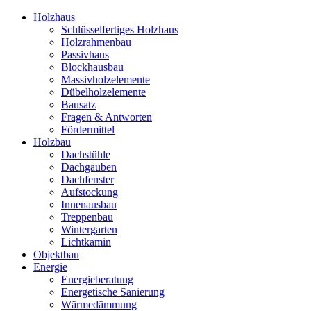
Holzhaus
Schlüsselfertiges Holzhaus
Holzrahmenbau
Passivhaus
Blockhausbau
Massivholzelemente
Dübelholzelemente
Bausatz
Fragen & Antworten
Fördermittel
Holzbau
Dachstühle
Dachgauben
Dachfenster
Aufstockung
Innenausbau
Treppenbau
Wintergarten
Lichtkamin
Objektbau
Energie
Energieberatung
Energetische Sanierung
Wärmedämmung