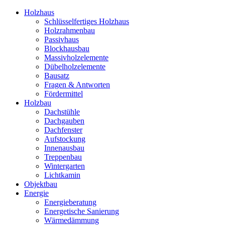
Holzhaus
Schlüsselfertiges Holzhaus
Holzrahmenbau
Passivhaus
Blockhausbau
Massivholzelemente
Dübelholzelemente
Bausatz
Fragen & Antworten
Fördermittel
Holzbau
Dachstühle
Dachgauben
Dachfenster
Aufstockung
Innenausbau
Treppenbau
Wintergarten
Lichtkamin
Objektbau
Energie
Energieberatung
Energetische Sanierung
Wärmedämmung