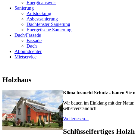
Energieausweis
Sanierung
Aufstockung
Asbestsanierung
Dachfenster-Sanierung
Energetische Sanierung
Dach/Fassade
Fassade
Dach
Abbundcenter
Mietservice
Holzhaus
Klima braucht Schutz
-
ba
uen Sie 
Wir bauen im Einklang mit der Natur.
selbstverständlich.
Weiterlesen...
Schlüsselfertiges Holz