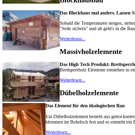
Blockhausbau
Das Blockhaus mal anders. Lasse
n S
Sobald die Temperaturen steigen, stehe
"Seile sichern" und ab geht's in die Ba
Weiterlesen...
Massivholzelemente
Das High Tech Produkt: Brettsperrh
Brettsperrholz Elemente entstehen in ei
Weiterlesen...
Dübelholzelemente
Das Element für den ökologischen Bau
Ein Dübelholzelement besteht aus getrockneten
klemmen im Bohrloch fest und es entsteht ein 
Weiterlesen...